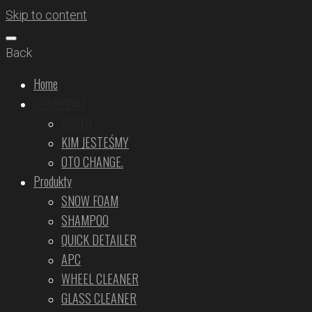
Skip to content
Back
Home
ODKRYWAJ
WIDEO
KIM JESTEŚMY
OTO CHANGE.
Produkty
SNOW FOAM
SHAMPOO
QUICK DETAILER
APC
WHEEL CLEANER
GLASS CLEANER